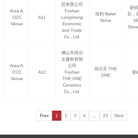
贸有限公司
瓷
Area A,
Foshan
倍利 Belief
石，石材
CCC
A11
Longsheng
Stone
M
Venue
Economic
Ston
and Trade
Co., Ltd.
佛山市得尔
文建材有限
Area A,
公司
得尔文 THE
CCC
A12
Foshan
瓷砖
ONE
Venue
THE ONE
Ceramics
Co., Ltd.
Prev
1
2
3
4
...
23
Next