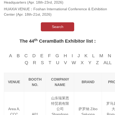
Headquarters (Apr. 18th-23rd, 2026)
HUAXIA VENUE：Foshan International Conference & Exhibition
Center (Apr. 18th-21st, 2026)
Search
th
The 44
CeramBath Exhibitor list :
A
B
C
D
E
F
G
H
I
J
K
L
M
N
Q
R
S
T
U
V
W
X
Y
Z
ALL
BOOTH
COMPANY
VENUE
BRAND
PR
NO.
NAME
山东瑞莱恩
特贸易有限
罗马
Area A,
公司
萨罗纳 Zibo
CCC
A01
Shandong
Saluona
Roma