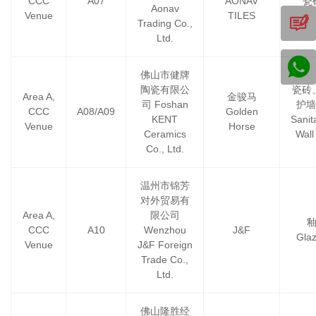
CCC
A07
AONAV
瓷砖
Aonav
Venue
TILES
Trading Co.,
Ltd.
佛山市健牌
陶瓷有限公
瓷砖
Area A,
金骏马
司 Foshan
护墙板
CCC
A08/A09
Golden
KENT
Sanit
Venue
Horse
Ceramics
Wall
Co., Ltd.
温州市锦芳
对外贸易有
Area A,
限公司
CCC
A10
Wenzhou
J&F
Glaz
Venue
J&F Foreign
Trade Co.,
Ltd.
佛山隆胜经