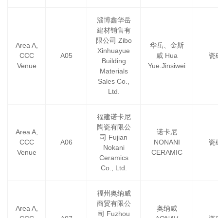
淄博鑫华岳
建材销售有
限公司 Zibo
Area A,
华岳、金斯
Xinhuayue
CCC
A05
威 Hua
瓷砖
Building
Venue
Yue.Jinsiwei
Materials
Sales Co.,
Ltd.
福建诺卡尼
陶瓷有限公
Area A,
诺卡尼
司 Fujian
CCC
A06
NONANI
瓷砖
Nokani
Venue
CERAMIC
Ceramics
Co., Ltd.
福州奥纳威
商贸有限公
Area A,
奥纳威
司 Fuzhou