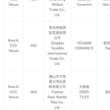
Venue
Reliant
Ceramics
Vein
Trade Co.,
Ltd.
青岛尧铭国
际贸易有限
公司
Area A,
Qingdao
YOU&ME
瓷
CCC
A02
You&Me
CERAMICS
Til
Venue
International
Trade Co.,
Ltd.
佛山市大角
鹿大理石瓷
Area A,
砖有限公司
大角鹿
CCC
A03
Foshan
DEER
瓷砖
Venue
Deer Marble
TILES
Tiles Co.,
Ltd.