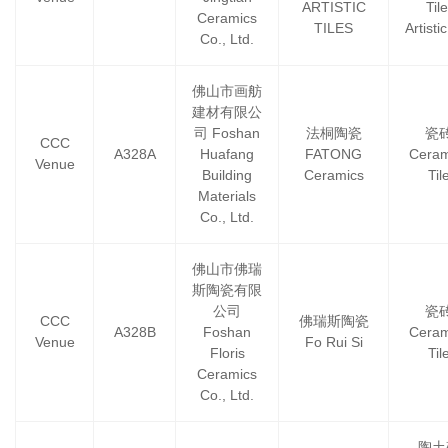
ARTISTIC
Tile
Ceramics
TILES
Artistic
Co., Ltd.
佛山市画舫
建材有限公
司 Foshan
法桐陶瓷
瓷
CCC
A328A
Huafang
FATONG
Ceram
Venue
Building
Ceramics
Til
Materials
Co., Ltd.
佛山市佛瑞
斯陶瓷有限
公司
瓷
CCC
佛瑞斯陶瓷
A328B
Foshan
Ceram
Venue
Fo Rui Si
Floris
Til
Ceramics
Co., Ltd.
陶土