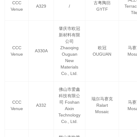
CCC
古粤陶坊
A329
/
Terrac
Venue
GYTF
Til
肇庆市欧冠
新材料有限
公司
CCC
Zhaoqing
欧冠
马赛
A330A
Venue
Ouguan
OUGUAN
Mosa
New
Materials
Co., Ltd.
佛山市爱鑫
科技有限公
瑞尔马赛克
CCC
司 Foshan
马赛
A332
Ralart
Venue
Aixin
Mosa
Mosaic
Technology
Co., Ltd.