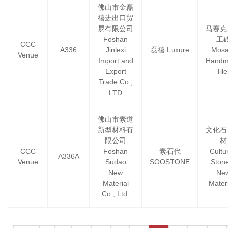
佛山市金磊
禧进出口贸
易有限公司
马赛克
Foshan
工
CCC
A336
Jinlexi
磊禧 Luxure
Mosa
Venue
Import and
Handm
Export
Tile
Trade Co.,
LTD
佛山市素道
新型材料有
文化石
限公司
材
CCC
Foshan
素石代
Cultu
A336A
Venue
Sudao
SOOSTONE
Ston
New
Ne
Material
Mater
Co., Ltd.