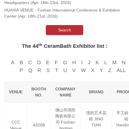
Headquarters (Apr. 18th-23rd, 2026)
HUAXIA VENUE：Foshan International Conference & Exhibition
Center (Apr. 18th-21st, 2026)
Search
th
The 44
CeramBath Exhibitor list :
A
B
C
D
E
F
G
H
I
J
K
L
M
N
P
Q
R
S
T
U
V
W
X
Y
Z
ALL
BOOTH
COMPANY
VENUE
BRAND
PROD
NO.
NAME
佛山市璟田
璟田艺术花
手工砖
陶瓷有限公
砖 JING
砖
CCC
司 Foshan
A326B
TIAN
Handm
Venue
Jingtian